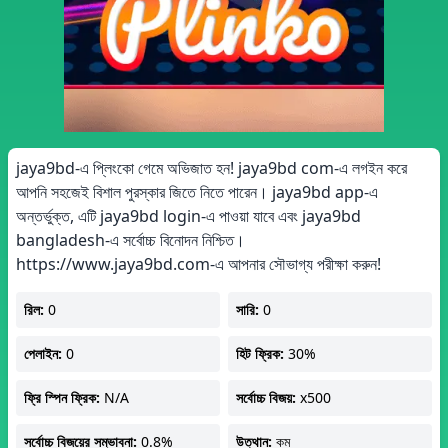
jaya9bd-এ প্লিংকো গেমে অভিজাত হন! jaya9bd com-এ লগইন করে
আপনি সহজেই বিশাল পুরস্কার জিতে নিতে পারেন। jaya9bd app-এ
অন্তর্ভুক্ত, এটি jaya9bd login-এ পাওয়া যাবে এবং jaya9bd
bangladesh-এ সর্বোচ্চ বিনোদন নিশ্চিত।
https://www.jaya9bd.com-এ আপনার সৌভাগ্য পরীক্ষা করুন!
রিল:
0
সারি:
0
পেলাইন:
0
হিট ফ্রিক:
30%
ফ্রি স্পিন ফ্রিক:
N/A
সর্বোচ্চ বিজয়:
x500
সর্বোচ্চ বিজয়ের সম্ভাবনা:
0.8%
উত্থান:
কম