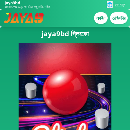
jaya9bd
🌐
দেশ বাছুন
বাংলাদেশের জন্য মোবাইল-ফ্রেন্ডলি গেমিং
লগইন
রেজিস্টার
jaya9bd প্লিংকো