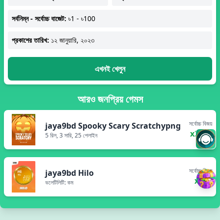
সর্বনিম্ন - সর্বোচ্চ বাজেট:
৳1 - ৳100
প্রকাশের তারিখ:
১২ জানুয়ারি, ২০২৩
এখনই খেলুন
আরও জনপ্রিয় গেমস
সর্বোচ্চ বিজয়
jaya9bd Spooky Scary Scratchypng
x2000
5 রিল, 3 সারি, 25 পেলাইন
সর্বোচ্চ বিজয়
jaya9bd Hilo
x200
ভলেটিলিটি: কম