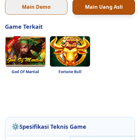
Main Demo
Main Uang Asli
Game Terkait
Fortune Bull
God Of Martial
⚙️
Spesifikasi Teknis Game