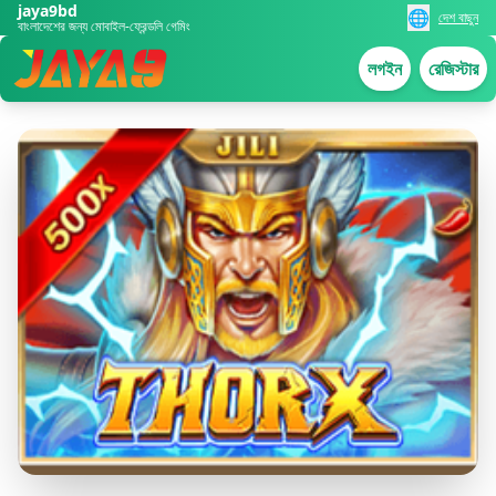
jaya9bd
🌐
দেশ বাছুন
বাংলাদেশের জন্য মোবাইল-ফ্রেন্ডলি গেমিং
লগইন
রেজিস্টার