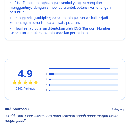
Fitur Tumble menghilangkan simbol yang menang dan
menggantinya dengan simbol baru untuk potensi kemenangan
beruntun.
Pengganda (Multiplier) dapat meningkat setiap kali terjadi
kemenangan beruntun dalam satu putaran.
Hasil setiap putaran ditentukan oleh RNG (Random Number
Generator) untuk menjamin keadilan permainan.
5
4.9
4
3
⭐⭐⭐⭐⭐
2
2842 Reviews
1
BudiSantoso88
1 day ago
“Grafik Thor X luar biasa! Baru main sebentar sudah dapat jackpot besar,
sangat puas!”