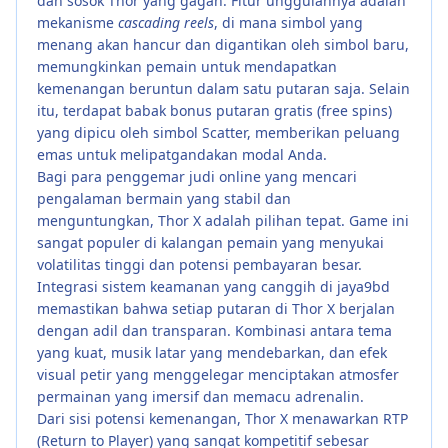
dan sosok Thor yang gagah. Fitur unggulannya adalah
mekanisme
cascading reels
, di mana simbol yang
menang akan hancur dan digantikan oleh simbol baru,
memungkinkan pemain untuk mendapatkan
kemenangan beruntun dalam satu putaran saja. Selain
itu, terdapat babak bonus putaran gratis (free spins)
yang dipicu oleh simbol Scatter, memberikan peluang
emas untuk melipatgandakan modal Anda.
Bagi para penggemar judi online yang mencari
pengalaman bermain yang stabil dan
menguntungkan, Thor X adalah pilihan tepat. Game ini
sangat populer di kalangan pemain yang menyukai
volatilitas tinggi dan potensi pembayaran besar.
Integrasi sistem keamanan yang canggih di jaya9bd
memastikan bahwa setiap putaran di Thor X berjalan
dengan adil dan transparan. Kombinasi antara tema
yang kuat, musik latar yang mendebarkan, dan efek
visual petir yang menggelegar menciptakan atmosfer
permainan yang imersif dan memacu adrenalin.
Dari sisi potensi kemenangan, Thor X menawarkan RTP
(Return to Player) yang sangat kompetitif sebesar