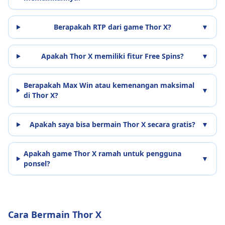
Berapakah RTP dari game Thor X?
▼
Apakah Thor X memiliki fitur Free Spins?
▼
Berapakah Max Win atau kemenangan maksimal
▼
di Thor X?
Apakah saya bisa bermain Thor X secara gratis?
▼
Apakah game Thor X ramah untuk pengguna
▼
ponsel?
Cara Bermain Thor X