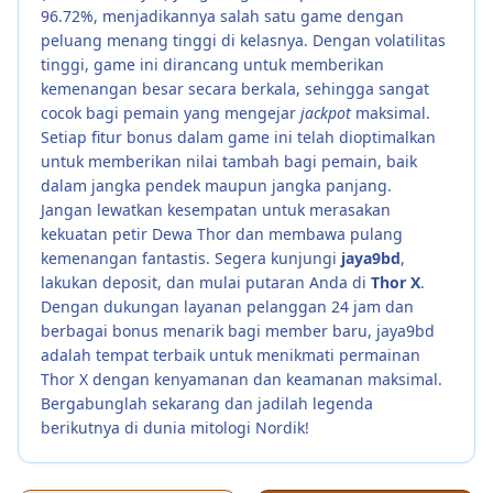
96.72%, menjadikannya salah satu game dengan
peluang menang tinggi di kelasnya. Dengan volatilitas
tinggi, game ini dirancang untuk memberikan
kemenangan besar secara berkala, sehingga sangat
cocok bagi pemain yang mengejar
jackpot
maksimal.
Setiap fitur bonus dalam game ini telah dioptimalkan
untuk memberikan nilai tambah bagi pemain, baik
dalam jangka pendek maupun jangka panjang.
Jangan lewatkan kesempatan untuk merasakan
kekuatan petir Dewa Thor dan membawa pulang
kemenangan fantastis. Segera kunjungi
jaya9bd
,
lakukan deposit, dan mulai putaran Anda di
Thor X
.
Dengan dukungan layanan pelanggan 24 jam dan
berbagai bonus menarik bagi member baru, jaya9bd
adalah tempat terbaik untuk menikmati permainan
Thor X dengan kenyamanan dan keamanan maksimal.
Bergabunglah sekarang dan jadilah legenda
berikutnya di dunia mitologi Nordik!